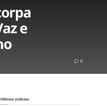
corpa
Vaz e
ho
0
Ultimas notícias