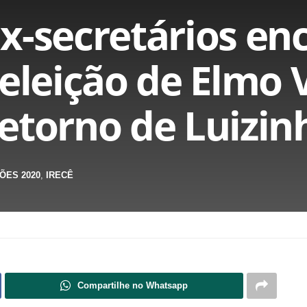
x-secretários en
eeleição de Elmo 
etorno de Luizin
ÕES 2020
,
IRECÊ
Compartilhe no Whatsapp