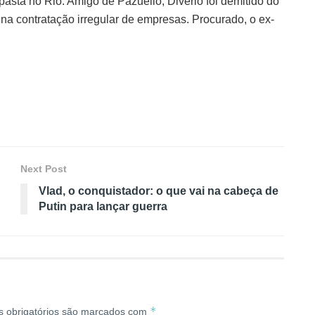
asta no Rio. Amigo de Pazuello, Divério foi demitido do
na contratação irregular de empresas. Procurado, o ex-
Next Post
Vlad, o conquistador: o que vai na cabeça de
Putin para lançar guerra
*
 obrigatórios são marcados com