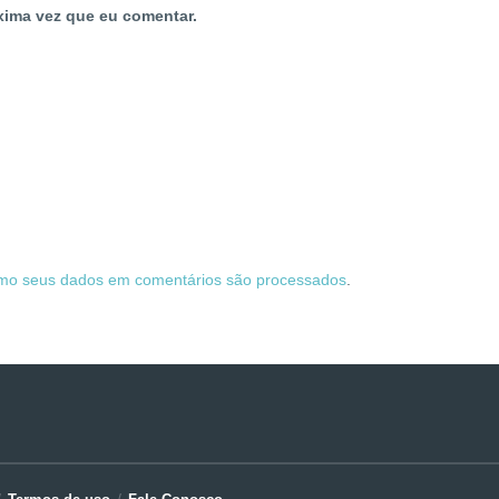
xima vez que eu comentar.
mo seus dados em comentários são processados
.