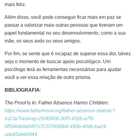
mais feliz.
Além disso, você pode conseguir ficar mais em paz se
passar a valorizar mais outras pessoas que tiveram um
papel fundamental no seu desenvolvimento, como a sua
mãe, os seus avós ou seus amigos.
Por fim, se sente que é incapaz de superar essa dor, talvez
seja o momento de buscar apoio psicológico. Um
psicólogo terá as ferramentas necessárias para ajudar
você a ver essa relação de outro prisma.
BIBLIOGRAFIA
:
The Proof Is In: Father Absence Harms Children:
https://www.fatherhood.org/father-absence-statistic?
hsCtaTracking=293f280b-30f3-432b-a7f0-
0f594db8a045%7C670068b8-490b-40db-ba24-
cbe65deb0444