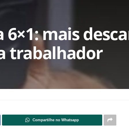
a 6×1: mais desc
a trabalhador
Compartilhe no Whatsapp