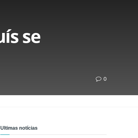
ís se
0
Ultimas notícias