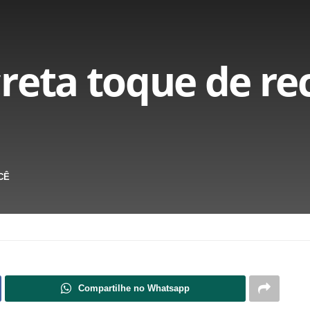
reta toque de re
CÊ
Compartilhe no Whatsapp