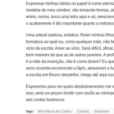
Expressar minhas ideias no papel é como eterniz
modelar do meu cérebro, vão tomando formas, até
releio, reviso, troco uma letra aqui e ali, reescr
o acabamento é tão importante quanto a estrutur
Uma artesã vaidosa, enfatizo. Reler minhas filh
formatura ao qual eu, como qualquer mãe, não falt
vício da escrita: Amor ao vício. Será difícil, af
bem maiores do que as de outros janeiros. A prof
é a mãe da invenção, não é como dizem? Eu que
anos noventa escrevendo a lápis, atravessei a f
a escrita em fóruns storyteller, chego até aqui 
Esperemos para ver quais desdobramentos me a
isso, será um prazer dividir com vocês as minhas
aos contos burlescos.
Tags:
Ana Paula de Castro
Coluna
Escrever