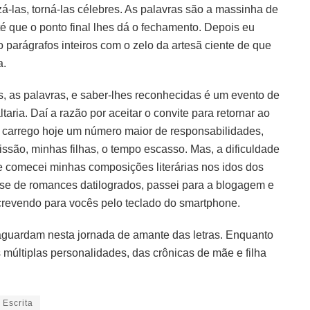
á-las, torná-las célebres. As palavras são a massinha de
 que o ponto final lhes dá o fechamento. Depois eu
evo parágrafos inteiros com o zelo da artesã ciente de que
a.
as, as palavras, e saber-lhes reconhecidas é um evento de
aria. Daí a razão por aceitar o convite para retornar ao
inal, carrego hoje um número maior de responsabilidades,
issão, minhas filhas, o tempo escasso. Mas, a dificuldade
 comecei minhas composições literárias nos idos dos
ase de romances datilogrados, passei para a blogagem e
escrevendo para vocês pelo teclado do smartphone.
guardam nesta jornada de amante das letras. Enquanto
 múltiplas personalidades, das crônicas de mãe e filha
Escrita