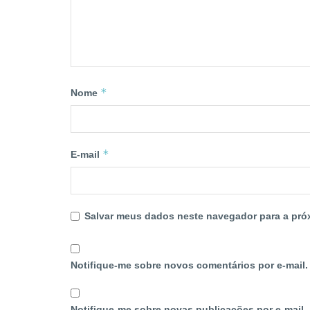
*
Nome
*
E-mail
Salvar meus dados neste navegador para a pró
Notifique-me sobre novos comentários por e-mail.
Notifique-me sobre novas publicações por e-mail.