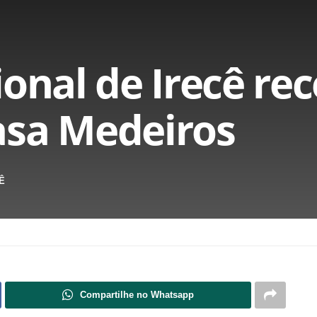
ional de Irecê re
asa Medeiros
Ê
Compartilhe no Whatsapp