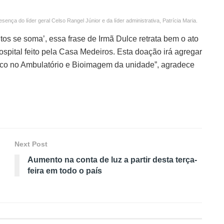
nça do líder geral Celso Rangel Júnior e da líder administrativa, Patrícia Maria.
s se soma’, essa frase de Irmã Dulce retrata bem o ato
ospital feito pela Casa Medeiros. Esta doação irá agregar
lico no Ambulatório e Bioimagem da unidade”, agradece
Next Post
Aumento na conta de luz a partir desta terça-
feira em todo o país