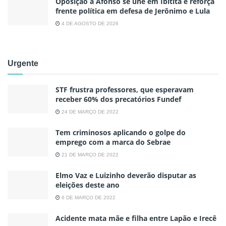
Oposição a Afonso se une em Ibititá e reforça
frente política em defesa de Jerônimo e Lula
4 DE AGOSTO DE 2026
Urgente
STF frustra professores, que esperavam
receber 60% dos precatórios Fundef
24 DE MARÇO DE 2022
Tem criminosos aplicando o golpe do
emprego com a marca do Sebrae
21 DE MARÇO DE 2022
Elmo Vaz e Luizinho deverão disputar as
eleições deste ano
6 DE MARÇO DE 2022
Acidente mata mãe e filha entre Lapão e Irecê