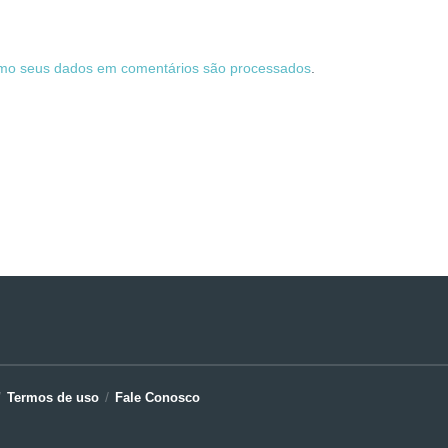
mo seus dados em comentários são processados
.
Termos de uso
Fale Conosco