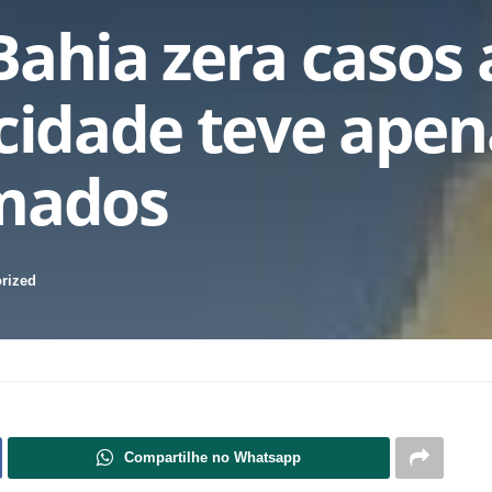
Bahia zera casos 
 cidade teve apen
rmados
rized
Compartilhe no Whatsapp