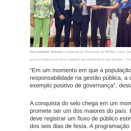
Vice-prefeito Tertinho
recebendo do Presidente do MP/BA, o Selo Tran
que se manteve em Irecê cuidando dos preparativos dos festejos
– Fot
“Em um momento em que a população 
responsabilidade na gestão pública, a 
exemplo positivo de governança”, desta
A conquista do selo chega em um mome
promete ser um dos maiores do país. E
deve registrar um fluxo de público es
dos seis dias de festa. A programaçã