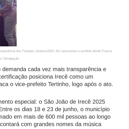
sparência dos Festejos Juninos/2025. Ele representou o prefeito Murilo Franca,
o: Divulgação
demanda cada vez mais transparência e
certificação posiciona Irecê como um
ca o vice-prefeito Tertinho, logo após o ato.
nto especial: o São João de Irecê 2025
ntre os dias 18 e 23 de junho, o município
timado em mais de 600 mil pessoas ao longo
o contará com grandes nomes da música