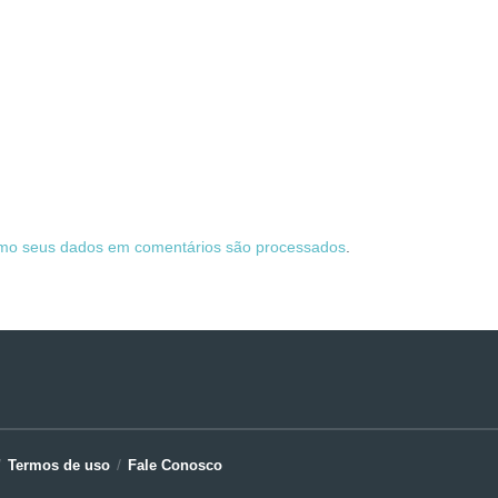
mo seus dados em comentários são processados
.
Termos de uso
Fale Conosco