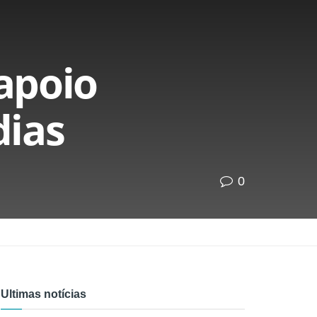
 apoio
dias
0
Ultimas notícias