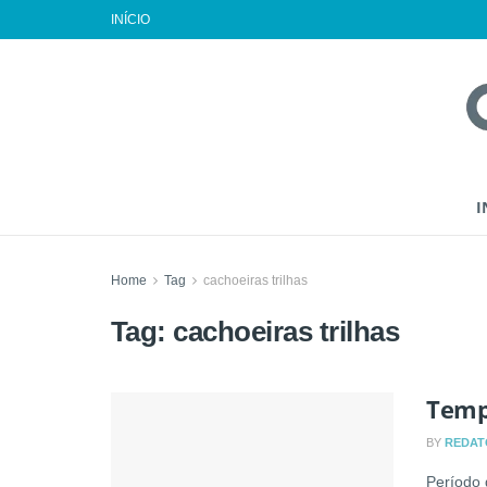
INÍCIO
I
Home
Tag
cachoeiras trilhas
Tag:
cachoeiras trilhas
Temp
BY
REDAT
Período 