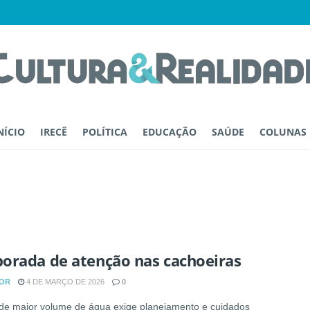
NÍCIO
IRECÊ
POLÍTICA
EDUCAÇÃO
SAÚDE
COLUNAS
orada de atenção nas cachoeiras
OR
4 DE MARÇO DE 2026
0
de maior volume de água exige planejamento e cuidados