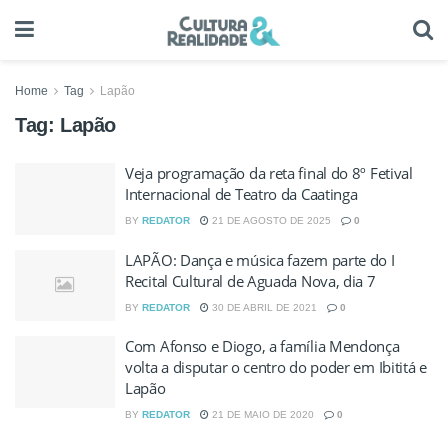
Home
Tag
Lapão
Tag:
Lapão
Veja programação da reta final do 8º Fetival
Internacional de Teatro da Caatinga
BY
REDATOR
21 DE AGOSTO DE 2025
0
LAPÃO: Dança e música fazem parte do I
Recital Cultural de Aguada Nova, dia 7
BY
REDATOR
30 DE ABRIL DE 2021
0
Com Afonso e Diogo, a família Mendonça
volta a disputar o centro do poder em Ibititá e
Lapão
BY
REDATOR
21 DE MAIO DE 2020
0