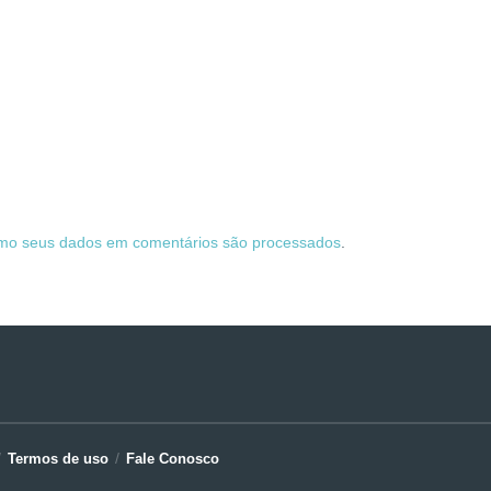
mo seus dados em comentários são processados
.
Termos de uso
Fale Conosco