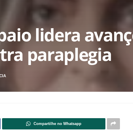
aio lidera avan
ntra paraplegia
CIA
Compartilhe no Whatsapp