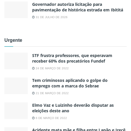
Governador autoriza licitação para
pavimentação de histórica estrada em Ibititá
31 DE JULHO DE 2026
Urgente
STF frustra professores, que esperavam
receber 60% dos precatórios Fundef
24 DE MARÇO DE 2022
Tem criminosos aplicando o golpe do
emprego com a marca do Sebrae
21 DE MARÇO DE 2022
Elmo Vaz e Luizinho deverão disputar as
eleições deste ano
6 DE MARÇO DE 2022
Acidente mata mãe e filha entre Lapão e Irecê