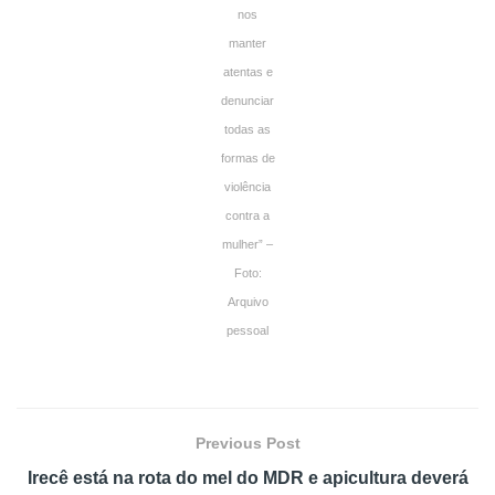
nos
manter
atentas e
denunciar
todas as
formas de
violência
contra a
mulher” –
Foto:
Arquivo
pessoal
Previous Post
Irecê está na rota do mel do MDR e apicultura deverá