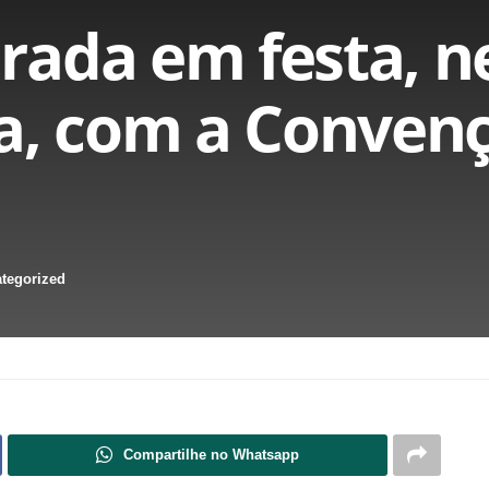
ada em festa, n
a, com a Conven
tegorized
Compartilhe no Whatsapp