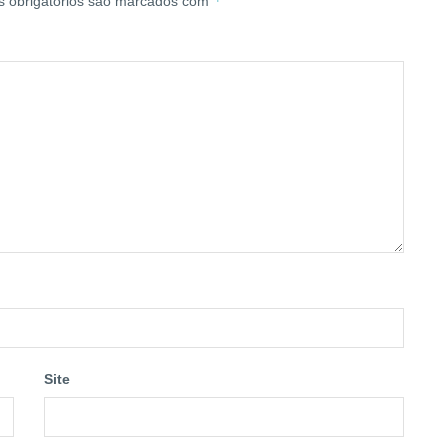
*
 obrigatórios são marcados com
Site