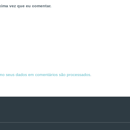
xima vez que eu comentar.
mo seus dados em comentários são processados
.