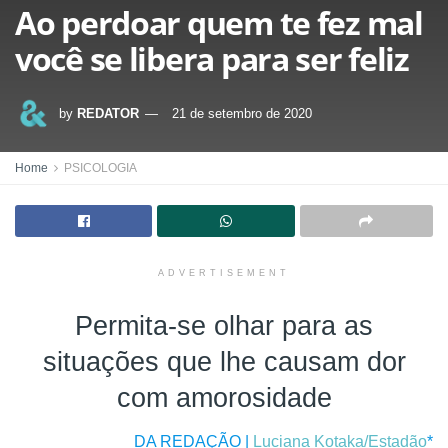
Ao perdoar quem te fez mal
você se libera para ser feliz
by
REDATOR
21 de setembro de 2020
Home
PSICOLOGIA
ADVERTISEMENT
Permita-se olhar para as
situações que lhe causam dor
com amorosidade
DA REDAÇÃO |
Luciana Kotaka/Estadão
*