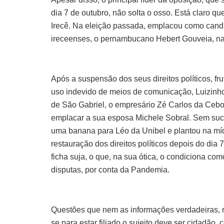
dia 7 de outubro, não solta o osso. Está claro q
Irecê. Na eleição passada, emplacou como candid
ireceenses, o pernambucano Hebert Gouveia, nat
Após a suspensão dos seus direitos políticos, fr
uso indevido de meios de comunicação, Luizinh
de São Gabriel, o empresário Zé Carlos da Cebo
emplacar a sua esposa Michele Sobral. Sem suce
uma banana para Léo da Unibel e plantou na míd
restauração dos direitos políticos depois do dia
ficha suja, o que, na sua ótica, o condiciona c
disputas, por conta da Pandemia.
Questões que nem as informações verdadeiras, 
se para estar filiado o sujeito deve ser cidadão, 