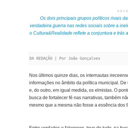
ADV
Os dois principais grupos políticos rivais 
verdadeira guerra nas redes sociais sobre a inel
o Cultura&Realidade reflete a conjuntura e trás
DA REDAÇÃO | Por João Gonçalves
Nos últimos quinze dias, os internautas ireceen
informações no âmbito da política municipal. De u
e, do outro, em igual medida, os elmistas. O pon
busca de fortalecer fé nas narrativas, também nã
mesmo que a mesma não fosse a essência dos f
Entre verdades e fakenews, teve de tudo, na bus