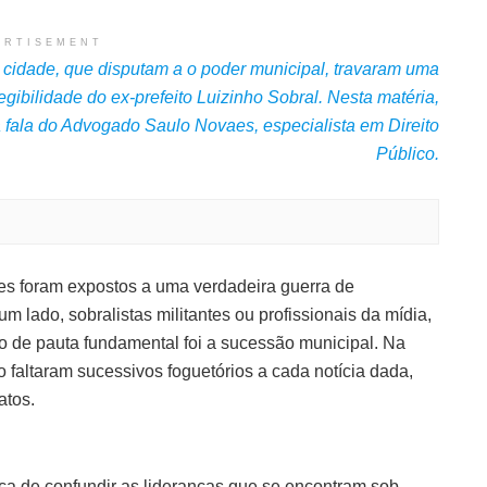
ERTISEMENT
da cidade, que disputam a o poder municipal, travaram uma
egibilidade do ex-prefeito Luizinho Sobral. Nesta matéria,
 a fala do Advogado Saulo Novaes, especialista em Direito
Público.
ses foram expostos a uma verdadeira guerra de
m lado, sobralistas militantes ou profissionais da mídia,
to de pauta fundamental foi a sucessão municipal. Na
o faltaram sucessivos foguetórios a cada notícia dada,
atos.
ca de confundir as lideranças que se encontram sob