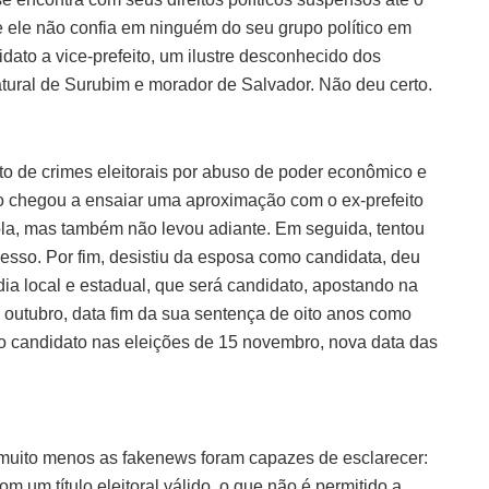
ue ele não confia em ninguém do seu grupo político em
ato a vice-prefeito, um ilustre desconhecido dos
ural de Surubim e morador de Salvador. Não deu certo.
uto de crimes eleitorais por abuso de poder econômico e
o chegou a ensaiar uma aproximação com o ex-prefeito
la, mas também não levou adiante. Em seguida, tentou
sso. Por fim, desistiu da esposa como candidata, deu
ia local e estadual, que será candidato, apostando na
 7 outubro, data fim da sua sentença de oito anos como
omo candidato nas eleições de 15 novembro, nova data das
muito menos as fakenews foram capazes de esclarecer:
com um título eleitoral válido, o que não é permitido a