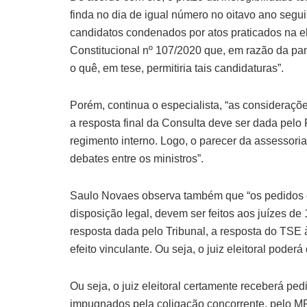
finda no dia de igual número no oitavo ano segu
candidatos condenados por atos praticados na 
Constitucional nº 107/2020 que, em razão da pa
o quê, em tese, permitiria tais candidaturas”.
Porém, continua o especialista, “as consideraçõ
a resposta final da Consulta deve ser dada pelo 
regimento interno. Logo, o parecer da assessori
debates entre os ministros”.
Saulo Novaes observa também que “os pedidos de
disposição legal, devem ser feitos aos juízes d
resposta dada pelo Tribunal, a resposta do TSE à
efeito vinculante. Ou seja, o juiz eleitoral poderá
Ou seja, o juiz eleitoral certamente receberá p
impugnados pela coligação concorrente, pelo M