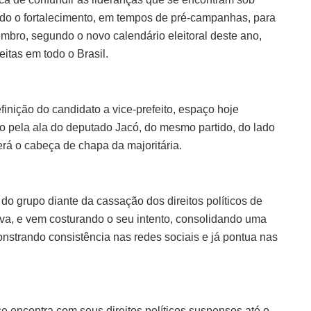
ando o fortalecimento, em tempos de pré-campanhas, para
embro, segundo o novo calendário eleitoral deste ano,
eitas em todo o Brasil.
inição do candidato a vice-prefeito, espaço hoje
do pela ala do deputado Jacó, do mesmo partido, do lado
erá o cabeça de chapa da majoritária.
 do grupo diante da cassação dos direitos políticos de
iva, e vem costurando o seu intento, consolidando uma
strando consistência nas redes sociais e já pontua nas
se encontra com seus direitos políticos suspensos até o