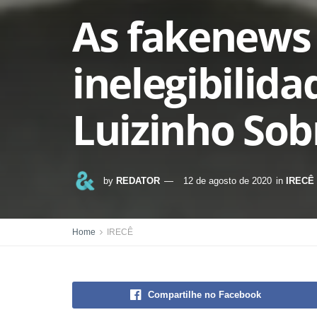
As fakenews 
inelegibilida
Luizinho Sob
by
REDATOR
12 de agosto de 2020
in
IRECÊ
Home
IRECÊ
Compartilhe no Facebook