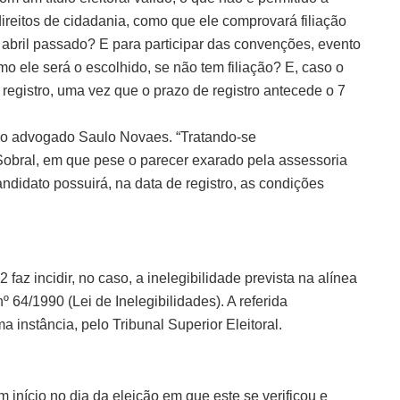
reitos de cidadania, como que ele comprovará filiação
abril passado? E para participar das convenções, evento
mo ele será o escolhido, se não tem filiação? E, caso o
registro, uma vez que o prazo de registro antecede o 7
o, o advogado Saulo Novaes. “Tratando-se
Sobral, em que pese o parecer exarado pela assessoria
ndidato possuirá, na data de registro, as condições
az incidir, no caso, a inelegibilidade prevista na alínea
º 64/1990 (Lei de Inelegibilidades). A referida
ma instância, pelo Tribunal Superior Eleitoral.
 início no dia da eleição em que este se verificou e