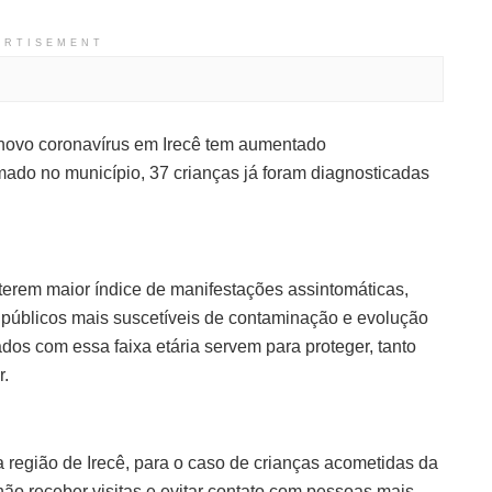
ERTISEMENT
novo coronavírus em Irecê tem aumentado
rmado no município, 37 crianças já foram diagnosticadas
terem maior índice de manifestações assintomáticas,
 públicos mais suscetíveis de contaminação e evolução
dos com essa faixa etária servem para proteger, tanto
r.
 região de Irecê, para o caso de crianças acometidas da
não receber visitas e evitar contato com pessoas mais