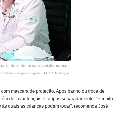
ntis não dispõem ainda de condições motoras e
protetivas e noção de higiene – FOTO: Ilustração
e com máscara de proteção. Após banho ou troca de
 além de lavar lençóis e roupas separadamente. “É muito
es às quais as crianças podem tocar”, recomenda José