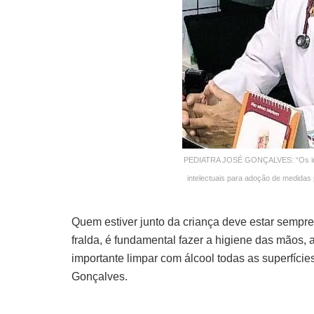
PEDIATRA JOSÉ GONÇALVES: “Os infa
intelectuais para adoção de medidas 
Quem estiver junto da criança deve estar sempr
fralda, é fundamental fazer a higiene das mãos,
importante limpar com álcool todas as superfíci
Gonçalves.