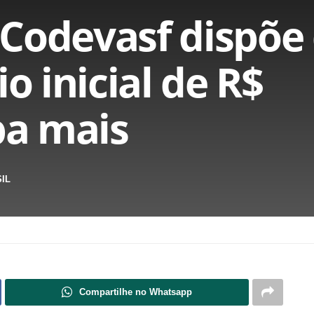
Codevasf dispõe 
io inicial de R$
ba mais
IL
Compartilhe no Whatsapp