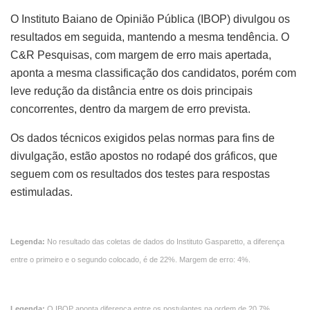
O Instituto Baiano de Opinião Pública (IBOP) divulgou os
resultados em seguida, mantendo a mesma tendência. O
C&R Pesquisas, com margem de erro mais apertada,
aponta a mesma classificação dos candidatos, porém com
leve redução da distância entre os dois principais
concorrentes, dentro da margem de erro prevista.
Os dados técnicos exigidos pelas normas para fins de
divulgação, estão apostos no rodapé dos gráficos, que
seguem com os resultados dos testes para respostas
estimuladas.
Legenda:
No resultado das coletas de dados do Instituto Gasparetto, a diferença
entre o primeiro e o segundo colocado, é de 22%. Margem de erro: 4%.
Legenda:
O IBOP aponta diferença entre os postulantes na ordem de 20,7%.