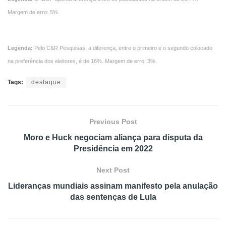
Margem de erro: 5%
Legenda:
Pelo C&R Pesquisas, a diferença, entre o primeiro e o segundo colocado
na preferência dos eleitores, é de 16%. Margem de erro: 3%.
Tags:
destaque
Previous Post
Moro e Huck negociam aliança para disputa da
Presidência em 2022
Next Post
Lideranças mundiais assinam manifesto pela anulação
das sentenças de Lula