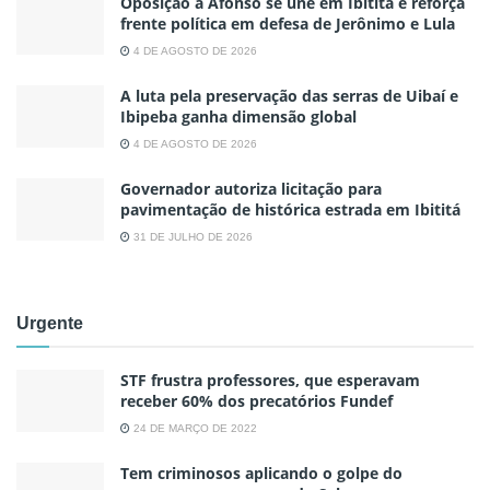
Oposição a Afonso se une em Ibititá e reforça
frente política em defesa de Jerônimo e Lula
4 DE AGOSTO DE 2026
A luta pela preservação das serras de Uibaí e
Ibipeba ganha dimensão global
4 DE AGOSTO DE 2026
Governador autoriza licitação para
pavimentação de histórica estrada em Ibititá
31 DE JULHO DE 2026
Urgente
STF frustra professores, que esperavam
receber 60% dos precatórios Fundef
24 DE MARÇO DE 2022
Tem criminosos aplicando o golpe do