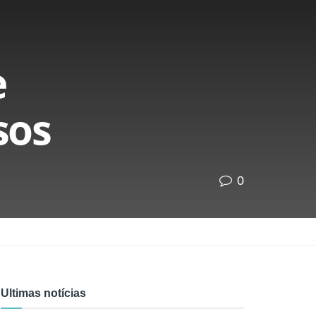
e
sos
0
Ultimas notícias