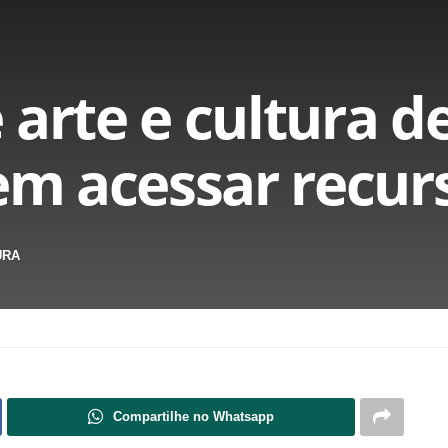
 arte e cultura d
dem acessar recur
URA
Compartilhe no Whatsapp