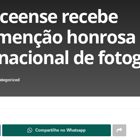
eceense recebe
menção honrosa
rnacional de foto
ategorized
Compartilhe no Whatsapp