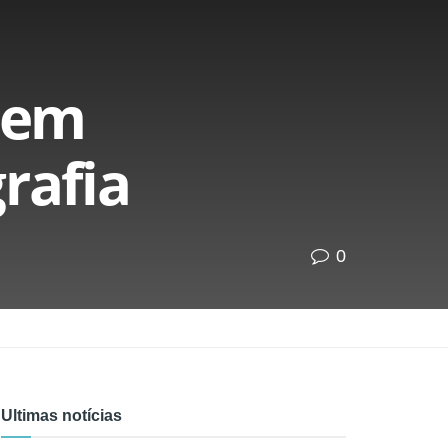
 em
grafia
0
Ultimas notícias