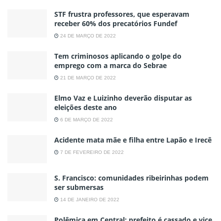
STF frustra professores, que esperavam
receber 60% dos precatórios Fundef
24 DE MARÇO DE 2022
Tem criminosos aplicando o golpe do
emprego com a marca do Sebrae
21 DE MARÇO DE 2022
Elmo Vaz e Luizinho deverão disputar as
eleições deste ano
6 DE MARÇO DE 2022
Acidente mata mãe e filha entre Lapão e Irecê
7 DE FEVEREIRO DE 2022
S. Francisco: comunidades ribeirinhas podem
ser submersas
14 DE JANEIRO DE 2022
Polêmica em Central: prefeito é cassado e vice