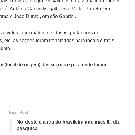
ais como O colégio Polivalente, Luiz Viana filho, Odete
cê; Antônio Carlos Magalhães e Valter Barreto, em
ama e João Durval, em são Gabriel.
nvolvidos, principalmente idosos, portadores de
, etc. as seções foram transferidas para locais o mais
ente.
or (local de origem) das seções e para onde foram
Next Post
Nordeste é a região brasileira que mais lê, diz
pesquisa