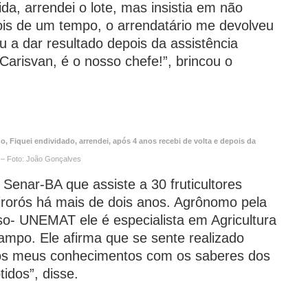
, arrendei o lote, mas insistia em não
ois de um tempo, o arrendatário me devolveu
u a dar resultado depois da assistência
arisvan, é o nosso chefe!”, brincou o
o, Fiquei endividado, arrendei, após 4 anos recebi de volta e depois da
– Foto: João Gonçalves
 Senar-BA que assiste a 30 fruticultores
irorós há mais de dois anos. Agrônomo pela
o- UNEMAT ele é especialista em Agricultura
po. Ele afirma que se sente realizado
 os meus conhecimentos com os saberes dos
idos”, disse.