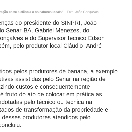
ação entre a ciência e os saberes locais”
– Foto: João Gonçalves
enças do presidente do SINPRI, João
do Senar-BA, Gabriel Menezes, do
onçalves e do Supervisor técnico Edson
ém, pelo produtor local Cláudio André
btidos pelos produtores de banana, a exemplo
tivas assistidas pelo Senar na região de
duzindo custos e consequentemente
 fruto do ato de colocar em prática as
dotadas pelo técnico ou tecnica na
ados de transformação da propriedade e
 desses produtores atendidos pelo
concluiu.