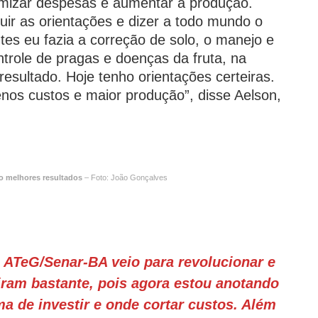
omizar despesas e aumentar a produção.
uir as orientações e dizer a todo mundo o
es eu fazia a correção de solo, o manejo e
ontrole de pragas e doenças da fruta, na
esultado. Hoje tenho orientações certeiras.
os custos e maior produção”, disse Aelson,
do melhores resultados
– Foto: João Gonçalves
 a ATeG/Senar-BA veio para revolucionar e
iram bastante, pois agora estou anotando
ma de investir e onde cortar custos. Além