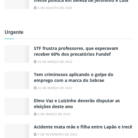
frente política em defesa de Jerônimo e Lula
4 DE AGOSTO DE 2026
Urgente
STF frustra professores, que esperavam
receber 60% dos precatórios Fundef
24 DE MARÇO DE 2022
Tem criminosos aplicando o golpe do
emprego com a marca do Sebrae
21 DE MARÇO DE 2022
Elmo Vaz e Luizinho deverão disputar as
eleições deste ano
6 DE MARÇO DE 2022
Acidente mata mãe e filha entre Lapão e Irecê
7 DE FEVEREIRO DE 2022