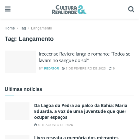
Home
Tag
Lançamento
Tag:
Lançamento
Ireceense Raviere lança o romance “Todos se
lavam no sangue do sol”
BY
REDATOR
7 DE FEVEREIRO DE 2023
0
Ultimas notícias
Da Lagoa da Pedra ao palco da Bahia: Maria
Eduarda, a voz de uma juventude que quer
ocupar espaços
6 DE AGOSTO DE 2026
Livro resgata a memória dos migrantes