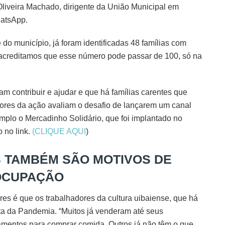
Oliveira Machado, dirigente da União Municipal em
atsApp.
o município, já foram identificadas 48 famílias com
 acreditamos que esse número pode passar de 100, só na
contribuir e ajudar e que há famílias carentes que
ores da ação avaliam o desafio de lançarem um canal
emplo o Mercadinho Solidário, que foi implantado no
 no link.
(CLIQUE AQUI
)
 TAMBÉM SÃO MOTIVOS DE
OCUPAÇÃO
es é que os trabalhadores da cultura uibaiense, que há
nta da Pandemia. “Muitos já venderam até seus
amentos para comprar comida. Outros já não têm o que