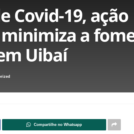
 Covid-19, ação
 minimiza a fome
 em Uibaí
rized
Compartilhe no Whatsapp