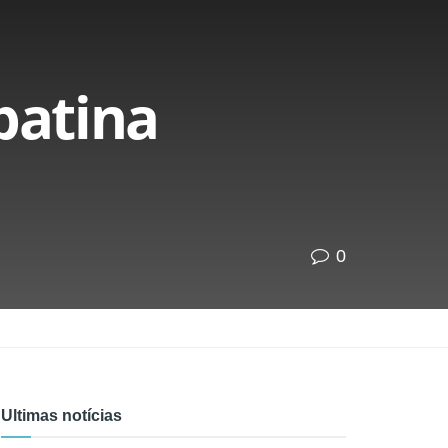
batina
0
Ultimas notícias