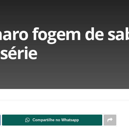
naro fogem de sa
 série
Compartilhe no Whatsapp