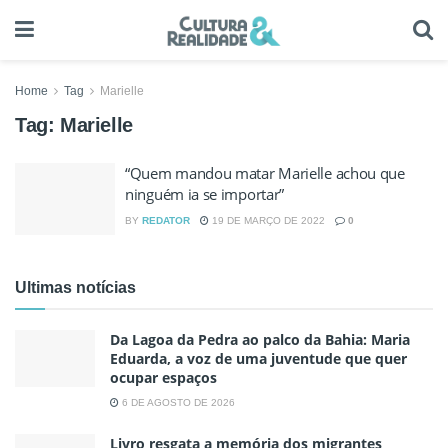
Home
Tag
Marielle
Tag:
Marielle
“Quem mandou matar Marielle achou que
ninguém ia se importar”
BY
REDATOR
19 DE MARÇO DE 2022
0
Ultimas notícias
Da Lagoa da Pedra ao palco da Bahia: Maria
Eduarda, a voz de uma juventude que quer
ocupar espaços
6 DE AGOSTO DE 2026
Livro resgata a memória dos migrantes