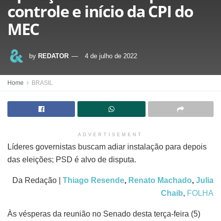
controle e início da CPI do
MEC
by
REDATOR
4 de julho de 2022
Home
BRASIL
ADVERTISEMENT
Líderes governistas buscam adiar instalação para depois
das eleições; PSD é alvo de disputa.
Da Redação |
Thiago Resende
,
Renato Machado
,
Julia
Chaib
,
FOLHA
Às vésperas da reunião no Senado desta terça-feira (5)